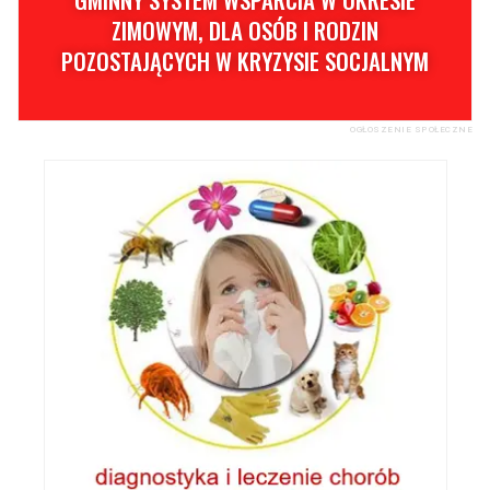
ZIMOWYM, DLA OSÓB I RODZIN
POZOSTAJĄCYCH W KRYZYSIE SOCJALNYM
OGŁOSZENIE SPOŁECZNE