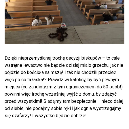
Dzięki nieprzemyślanej trochę decyzji biskupów – to całe
wstrętne lewactwo nie będzie dzisiaj miało grzechu, jak nie
pójdzie do kościoła na mszę! I tak nie chodzili przecież
więc po co ta łaska!? Prawdziwi katolicy, by być pewnym
miejsca (co za idiotyzm z tym ograniczeniem do 50 osób!)
powinni więc trochę wcześniej wyjść z domu, by zdążyć
przed wszystkimi! Siadajmy tam bezpiecznie – nieco dalej
od siebie, nie podajmy sobie ręki i jak ognia wystrzegajmy
się szafarzy! I wszystko będzie dobrze!