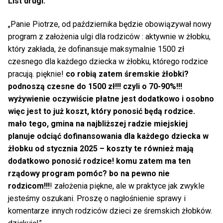
List drugi:
„Panie Piotrze, od października będzie obowiązywał nowy
program z założenia ulgi dla rodziców : aktywnie w żłobku,
który zakłada, że dofinansuje maksymalnie 1500 zł
czesnego dla każdego dziecka w żłobku, którego rodzice
pracują. pięknie!
co robią zatem śremskie żłobki?
podnoszą czesne do 1500 zł!!! czyli o 70-90%!!!
wyżywienie oczywiście płatne jest dodatkowo i osobno
więc jest to już koszt, który ponosić będą rodzice.
mało tego, gmina na najbliższej radzie miejskiej
planuje odciąć dofinansowania dla każdego dziecka w
żłobku od stycznia 2025 – koszty te również mają
dodatkowo ponosić rodzice! komu zatem ma ten
rządowy program pomóc? bo na pewno nie
rodzicom!!!
! założenia piękne, ale w praktyce jak zwykle
jesteśmy oszukani. Proszę o nagłośnienie sprawy i
komentarze innych rodziców dzieci ze śremskich żłobków.