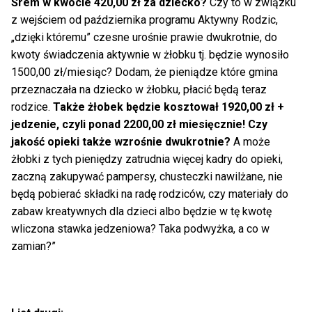
Śrem w kwocie 420,00 zł za dziecko?
Czy to w związku
z wejściem od października programu Aktywny Rodzic,
„dzięki któremu” czesne urośnie prawie dwukrotnie, do
kwoty świadczenia aktywnie w żłobku tj. będzie wynosiło
1500,00 zł/miesiąc? Dodam, że pieniądze które gmina
przeznaczała na dziecko w żłobku, płacić będą teraz
rodzice.
Także żłobek będzie kosztował 1920,00 zł +
jedzenie, czyli ponad 2200,00 zł miesięcznie! Czy
jakość opieki także wzrośnie dwukrotnie?
A może
żłobki z tych pieniędzy zatrudnia więcej kadry do opieki,
zaczną zakupywać pampersy, chusteczki nawilżane, nie
będą pobierać składki na radę rodziców, czy materiały do
zabaw kreatywnych dla dzieci albo będzie w tę kwotę
wliczona stawka jedzeniowa? Taka podwyżka, a co w
zamian?”