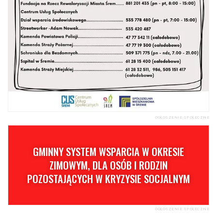
OGŁOSZENIE SPOŁECZNE
GMINNY SYSTEM WSPARCIA W OKRESIE
ZIMOWYM, DLA OSÓB I RODZIN
POZOSTAJĄCYCH W KRYZYSIE SOCJALNYM
OGŁOSZENIE SPOŁECZNE