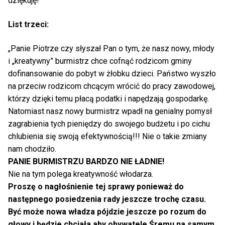
dziękuję!”
List trzeci:
„Panie Piotrze czy słyszał Pan o tym, że nasz nowy, młody
i „kreatywny” burmistrz chce cofnąć rodzicom gminy
dofinansowanie do pobyt w żłobku dzieci. Państwo wyszło
na przeciw rodzicom chcącym wrócić do pracy zawodowej,
którzy dzięki temu płacą podatki i napędzają gospodarkę.
Natomiast nasz nowy burmistrz wpadł na genialny pomysł
zagrabienia tych pieniędzy do swojego budżetu i po cichu
chlubienia się swoją efektywnością!!! Nie o takie zmiany
nam chodziło.
PANIE BURMISTRZU BARDZO NIE ŁADNIE!
Nie na tym polega kreatywność włodarza.
Proszę o nagłośnienie tej sprawy ponieważ do
następnego posiedzenia rady jeszcze trochę czasu.
Być może nowa władza pójdzie jeszcze po rozum do
głowy i będzie chciała aby obywatele Śremu na samym