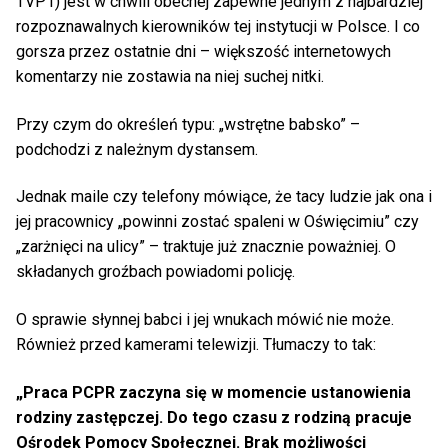
TVP1) jest w chwili obecnej zapewne jednym z najbardziej
rozpoznawalnych kierowników tej instytucji w Polsce. I co
gorsza przez ostatnie dni – większość internetowych
komentarzy nie zostawia na niej suchej nitki.
Przy czym do określeń typu: „wstrętne babsko” –
podchodzi z należnym dystansem.
Jednak maile czy telefony mówiące, że tacy ludzie jak ona i
jej pracownicy „powinni zostać spaleni w Oświęcimiu” czy
„zarżnięci na ulicy” – traktuje już znacznie poważniej. O
składanych groźbach powiadomi policję.
O sprawie słynnej babci i jej wnukach mówić nie może.
Również przed kamerami telewizji. Tłumaczy to tak:
„Praca PCPR zaczyna się w momencie ustanowienia
rodziny zastępczej. Do tego czasu z rodziną pracuje
Ośrodek Pomocy Społecznej. Brak możliwości