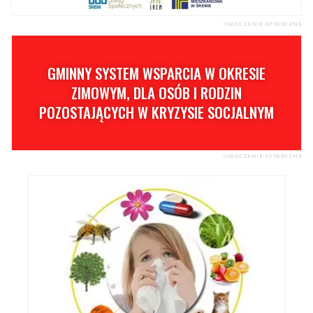
OGŁOSZENIE SPOŁECZNE
GMINNY SYSTEM WSPARCIA W OKRESIE
ZIMOWYM, DLA OSÓB I RODZIN
POZOSTAJĄCYCH W KRYZYSIE SOCJALNYM
OGŁOSZENIE SPOŁECZNE