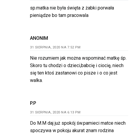
sp.matka nie była święta z żabki porwała
pieniądze bo tam pracowala
ANONIM
31 SIERPNIA, 2020 NA 7:52 PM
Nie rozumiem jak można wspominać matkę śp.
Skoro tu chodzi o dzieci,babcię i ciocię, niech
się ten ktoś zastanowi co pisze i o co jest
walka.
P.P
31 SIERPNIA, 2020 NA 6:13 PM
Do M.M daj już spokój św.pamieci matce niech
spoczywa w pokoju akurat znam rodzina